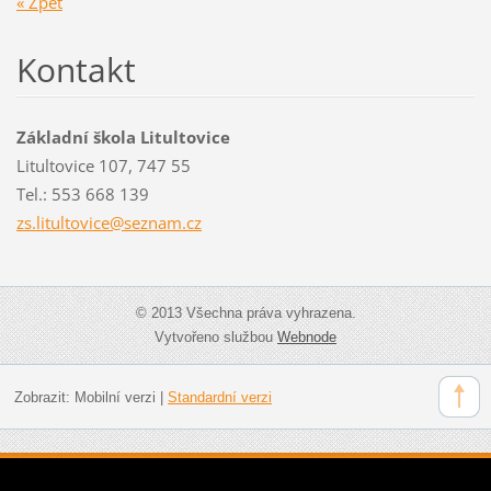
« Zpět
Kontakt
Základní škola Litultovice
Litultovice 107, 747 55
Tel.: 553 668 139
zs.litul
tovice@s
eznam.cz
© 2013 Všechna práva vyhrazena.
Vytvořeno službou
Webnode
Zobrazit:
Mobilní verzi
|
Standardní verzi