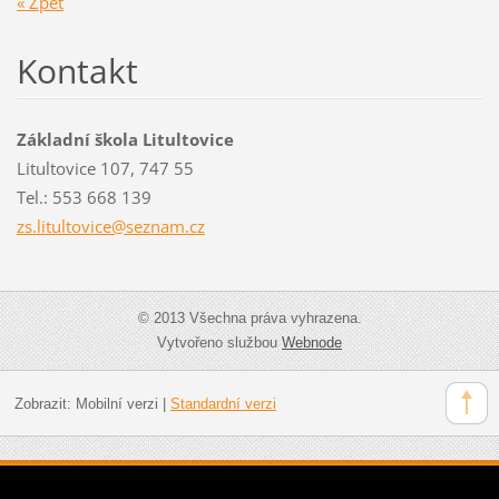
« Zpět
Kontakt
Základní škola Litultovice
Litultovice 107, 747 55
Tel.: 553 668 139
zs.litul
tovice@s
eznam.cz
© 2013 Všechna práva vyhrazena.
Vytvořeno službou
Webnode
Zobrazit:
Mobilní verzi
|
Standardní verzi