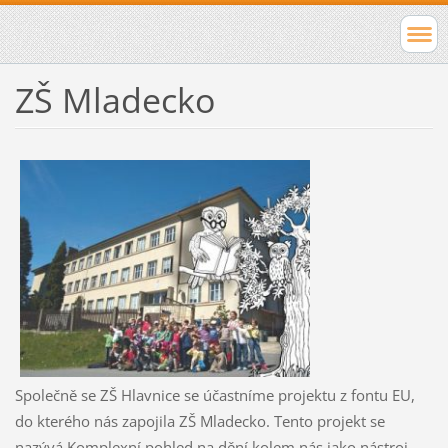
ZŠ Mladecko
Společně se ZŠ Hlavnice se účastníme projektu z fontu EU,
do kterého nás zapojila ZŠ Mladecko. Tento projekt se
nazývá Komplexní pohled na dění kolem nás jako nástroj