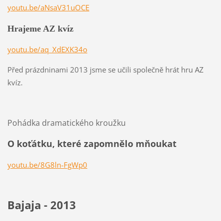
youtu.be/aNsaV31uOCE
Hrajeme AZ kvíz
youtu.be/aq_XdEXK34o
Před prázdninami 2013 jsme se učili společně hrát hru AZ
kvíz.
Pohádka dramatického kroužku
O koťátku, které zapomnělo mňoukat
youtu.be/8G8ln-FgWp0
Bajaja - 2013