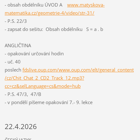
- obsah obdélníku ÚVOD A
www.matyskova-
matematika.cz/geometrie-4/video/str-31/
- P.S. 22/3
- zapsat do sešitu: Obsah obdélníku S = a . b
ANGLIČTINA
- opakování určování hodin
- uč. 40
poslech
fdslive.oup.com/www.oup.com/elt/general_content
/cz/Chit_Chat_2_CD2_Track_12.mp3?
cc=cz&selLanguage=cs&mode=hub
- P.S. 47/3, 47/B
- v pondělí píšeme opakování 7.- 9. lekce
22.4.2026