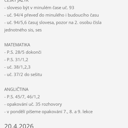
ČESKÝ JAZYK
- sloveso být v minulém čase uč. 93
- uč. 94/4 převeď do minulého i budoucího času
- uč. 94/5,6 časuj slovesa, pozor na 2. osobu čísla
jednotného sis, ses
MATEMATIKA
- P.S. 28/5 dokonči
- P.S. 31/1,2
- uč. 38/1,2,3
- uč. 37/2 do sešitu
ANGLIČTINA
- P.S. 45/7, 46/1,2
- opakování uč. 35 rozhovory
- v pondělí píšeme opakování 7., 8. a 9. lekce
20.4.2026