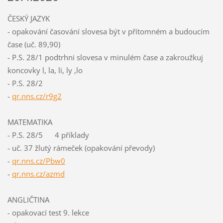
ČESKÝ JAZYK
- opakování časování slovesa být v přítomném a budoucím
čase (uč. 89,90)
- P.S. 28/1 podtrhni slovesa v minulém čase a zakroužkuj
koncovky l, la, li, ly ,lo
- P.S. 28/2
-
qr.nns.cz/r9g2
MATEMATIKA
- P.S. 28/5 4 příklady
- uč. 37 žlutý rámeček (opakování převody)
-
qr.nns.cz/Pbw0
-
qr.nns.cz/azmd
ANGLIČTINA
- opakovací test 9. lekce