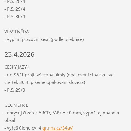
- P.S. 28/4
- P.S. 29/4
- P.S. 30/4
VLASTIVĚDA
- vyplnit pracovní sešit (podle učebnice)
23.4.2026
ČESKÝ JAZYK
- uč. 95/1 projít všechny úkoly (opakování slovesa - ve
čtvrtek 30.4. píšeme opakování slovesa)
- P.S. 29/3
GEOMETRIE
- narýsuj čtverec ABCD, /AB/ = 40 mm, vypočítej obvod a
obsah
- vyřeš úlohu cv. 4
qr.nns.cz/34aV