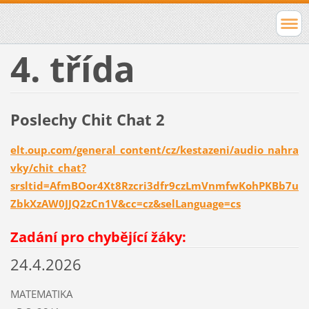
4. třída
Poslechy Chit Chat 2
elt.oup.com/general_content/cz/kestazeni/audio_nahra
vky/chit_chat?
srsltid=AfmBOor4Xt8Rzcri3dfr9czLmVnmfwKohPKBb7u
ZbkXzAW0JJQ2zCn1V&cc=cz&selLanguage=cs
Zadání pro chybějící žáky:
24.4.2026
MATEMATIKA