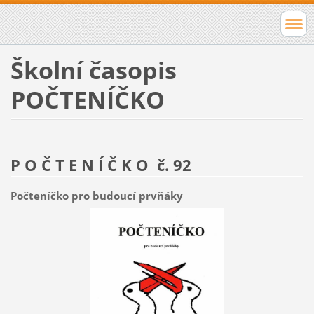
Školní časopis
POČTENÍČKO
P O Č T E N Í Č K O č. 92
Počteníčko pro budoucí prvňáky