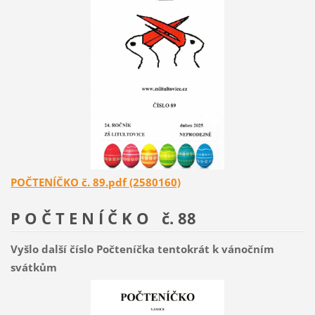
POČTENÍČKO č. 89.pdf (2580160)
P O Č T E N Í Č K O č. 88
Vyšlo další číslo Počteníčka tentokrát k vánočním
svátkům