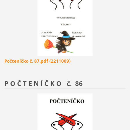
Počteníčko č. 87.pdf (2211009)
P O Č T E N Í Č K O č. 86