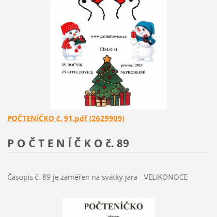
POČTENÍČKO č. 91.pdf (2629909)
P O Č T E N Í Č K O č. 89
Časopis č. 89 je zaměřen na svátky jara - VELIKONOCE