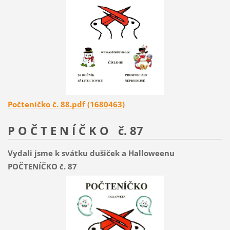
Počteníčko č. 88.pdf (1680463)
P O Č T E N Í Č K O č. 87
Vydali jsme k svátku dušiček a Halloweenu
POČTENÍČKO č. 87