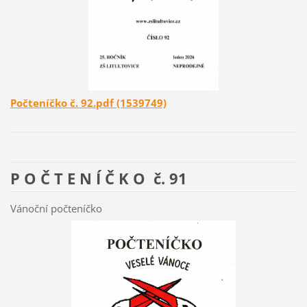
Počteníčko č. 92.pdf (1539749)
P O Č T E N Í Č K O č. 91
Vánoční počteníčko