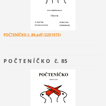
POČTENÍČKO č. 86.pdf (2201975)
P O Č T E N Í Č K O č. 85