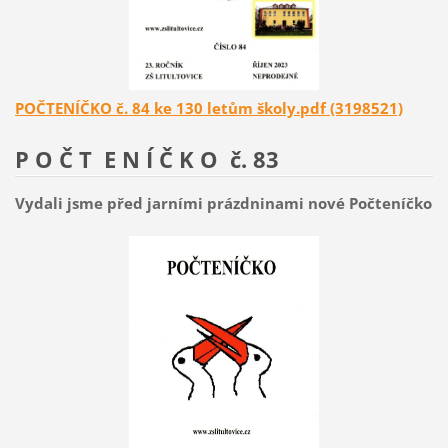
POČTENÍČKO č. 84 ke 130 letům školy.pdf (3198521)
P O Č T E N Í Č K O č. 83
Vydali jsme před jarními prázdninami nové Počteníčko