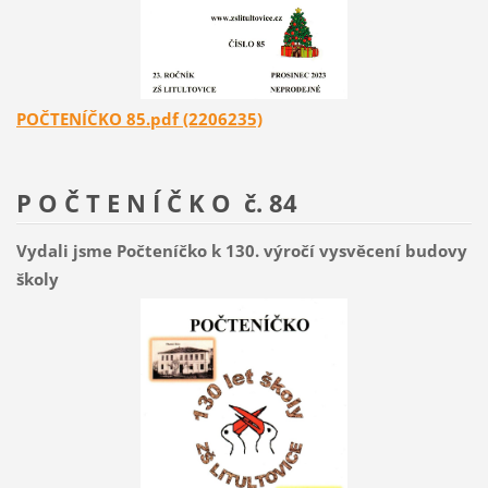
POČTENÍČKO 85.pdf (2206235)
P O Č T E N Í Č K O č. 84
Vydali jsme Počteníčko k 130. výročí vysvěcení budovy
školy