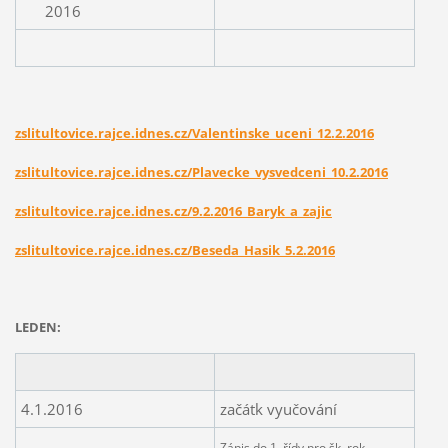
2016
zslitultovice.rajce.idnes.cz/Valentinske_uceni_12.2.2016
zslitultovice.rajce.idnes.cz/Plavecke_vysvedceni_10.2.2016
zslitultovice.rajce.idnes.cz/9.2.2016_Baryk_a_zajic
zslitultovice.rajce.idnes.cz/Beseda_Hasik_5.2.2016
LEDEN:
4.1.2016
začátk vyučování
Zápis do 1. řídy pro šk. rok