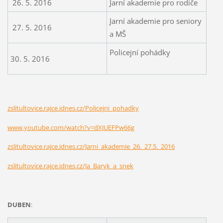
26. 5. 2016
Jarní akademie pro rodiče
Jarní akademie pro seniory
27. 5. 2016
a MŠ
Policejní pohádky
30. 5. 2016
zslitultovice.rajce.idnes.cz/Policejni_pohadky
www.youtube.com/watch?v=dXJUEFPw66g
zslitultovice.rajce.idnes.cz/Jarni_akademie_26._27.5._2016
zslitultovice.rajce.idnes.cz/Ja_Baryk_a_snek
DUBEN
: