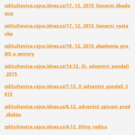
zslitultovice.rajce.idnes.cz/17._12._2015_Vanocni_Akade
mie
zslitultovice.rajce.idnes.cz/17._12._2015_Vanocni_vysta
vka
zslitultovice.rajce.idnes.cz/18._12._2015_akademie_pro_
MS_a_seniory
zslitultovice.rajce.idnes.cz/14.12._III._adventni_pondeli
_2015
zslitultovice.rajce.idnes.cz/7.12._II_adventni_pondeli_2
015
zslitultovice.rajce.idnes.cz/6.12._adventni_zpivani_pred
_skolou
zslitultovice.rajce.idnes.cz/4.12._Dilny_rodicu