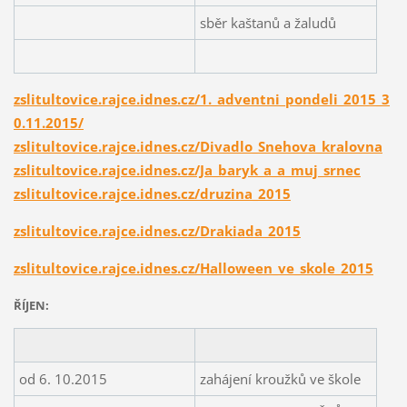
sběr kaštanů a žaludů
zslitultovice.rajce.idnes.cz/1._adventni_pondeli_2015_3
0.11.2015/
zslitultovice.rajce.idnes.cz/Divadlo_Snehova_kralovna
zslitultovice.rajce.idnes.cz/Ja_baryk_a_a_muj_srnec
zslitultovice.rajce.idnes.cz/druzina_2015
zslitultovice.rajce.idnes.cz/Drakiada_2015
zslitultovice.rajce.idnes.cz/Halloween_ve_skole_2015
ŘÍJEN:
od 6. 10.2015
zahájení kroužků ve škole