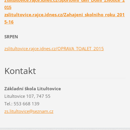
zslitultovice.rajce.idnes.cz/Sportovni_den_Dolni_Zivotice_2
015
zslitultovice.rajce.idnes.cz/Zahajeni_skolniho_roku_201
5-16
SRPEN
zslitultovice.rajce.idnes.cz/OPRAVA_TOALET_2015
Kontakt
Základní škola Litultovice
Litultovice 107, 747 55
Tel.: 553 668 139
zs.litul
tovice@s
eznam.cz