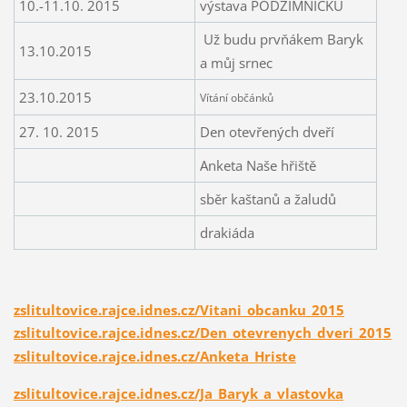
10.-11.10. 2015
výstava PODZIMNIČKŮ
Už budu prvňákem Baryk
13.10.2015
a můj srnec
23.10.2015
Vítání občánků
27. 10. 2015
Den otevřených dveří
Anketa Naše hřiště
sběr kaštanů a žaludů
drakiáda
zslitultovice.rajce.idnes.cz/Vitani_obcanku_2015
zslitultovice.rajce.idnes.cz/Den_otevrenych_dveri_2015
zslitultovice.rajce.idnes.cz/Anketa_Hriste
zslitultovice.rajce.idnes.cz/Ja_Baryk_a_vlastovka