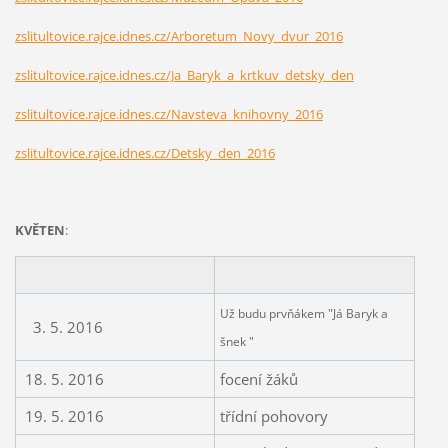
zslitultovice.rajce.idnes.cz/Arboretum_Novy_dvur_2016
zslitultovice.rajce.idnes.cz/Ja_Baryk_a_krtkuv_detsky_den
zslitultovice.rajce.idnes.cz/Navsteva_knihovny_2016
zslitultovice.rajce.idnes.cz/Detsky_den_2016
KVĚTEN
:
Už budu prvňákem "Já Baryk a
3. 5. 2016
šnek "
18. 5. 2016
focení žáků
19. 5. 2016
třídní pohovory