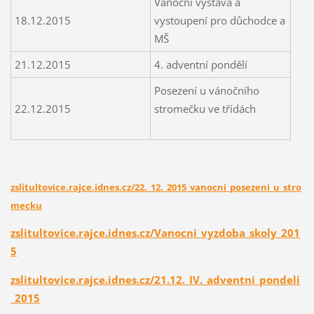
Vánoční výstava a
18.12.2015
vystoupení pro důchodce a
MŠ
21.12.2015
4. adventní pondělí
Posezení u vánočního
22.12.2015
stromečku ve třídách
zslitultovice.rajce.idnes.cz/22._12._2015_vanocni_posezeni_u_stro
mecku
zslitultovice.rajce.idnes.cz/Vanocni_vyzdoba_skoly_201
5
zslitultovice.rajce.idnes.cz/21.12._IV._adventni_pondeli
_2015