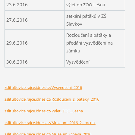
23.6.2016
výlet do ZOO Lešná
setkání páťáků v ZŠ
27.6.2016
Slavkov
Rozloučení s páťáky a
29.6.2016
předání vysvědčení na
zámku
30.6.2016
Vysvědčení
zslitultovice.rajce.idnes.cz/Vysvedceni_2016
zslitultovice.rajce.idnes.cz/Rozlouceni_s_pataky_2016
zslitultovice.rajce.idnes.cz/Vylet_ZOO_Lesna
zslitultovice.rajce.idnes.cz/Muzeum_2016_2._rocnik
zslitultovice.rajce.idnes.cz/Muzeum_Opava_2016