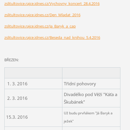
zslitultovice.rajce.idnes.cz/Vychovny_koncert_28.4.2016
zslitultovice.rajce.idnes.cz/Den_Mladat_2016
zslitultovice.rajce.idnes.cz/Ja_Baryk_a_cap
zslitultovice.rajce.idnes.cz/Beseda_nad_knihou_5.4.2016
BŘEZEN
:
1. 3. 2016
Třídní pohovory
Divadélko pod Věží "Káťa a
2. 3. 2016
Škubánek"
Už budu prvňákem "Já Baryk a
15.3. 2016
ježek"