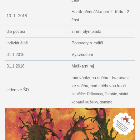
část
Hasík přednáška pro 2. třídu - 2.
10. 1. 2018
část
dle počasí
zimní olympiáda
individuálně
Pohovory s rodiči
31.1.2018
Vysvědčení
31.1.2018
Maškarní rej
radovánky na sněhu - tvarování
ze sněhu, hod sněhovou koulí
leden ve ŠD
soutěže: Piškvorky, Dobble, stolní
kopaná,kuželky, domino