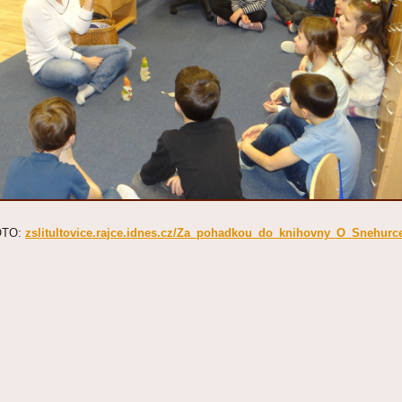
OTO:
zslitultovice.rajce.idnes.cz/Za_pohadkou_do_knihovny_O_Snehurce