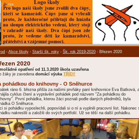
|
rss
vod
-
Akce školy
-
Starší šk. roky
-
Šk. rok 2019-2020
-
Březen 2020
řezen 2020
mořádné opatření od 11.3.2020 škola uzavřena
o žáky je zavedena
domácí výuka
TŘÍDY
a pohádkou do knihovny - O Sněhurce
pátek ráno 6. března přišla za našimi prvňáky paní knihovnice Eva Batková, 
hájila cyklus čtení a vyprávění pohádek pod názvem "Za pohádkou do
ihovny". První pohádka, kterou žáci poznali podle daných předmětů, byla
hádka O Sněhurce.
ci si pohádku vyposlechli, popovídali si o ní a vyplnili pracovní list. Nakonec 
hádku nakreslili a založili do svých portfolií. Už se těší na další pohádku.