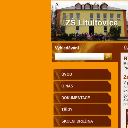
úvodní stránka
|
tisk
|
mapa stránek
Vyhledávání
Ú
B
Mi
Pr
ÚVOD
Z
V 
O NÁS
za
kn
po
DOKUMENTACE
Žá
po
TŘÍDY
ŠKOLNÍ DRUŽINA