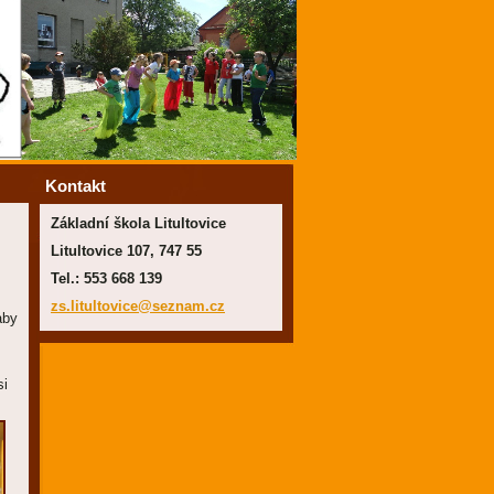
Kontakt
Základní škola Litultovice
Litultovice 107, 747 55
Tel.: 553 668 139
zs.litul
tovice@s
eznam.cz
aby
si