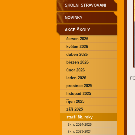
ŠKOLNÍ STRAVOVÁNÍ
NOVINKY
AKCE ŠKOLY
červen 2026
květen 2026
duben 2026
březen 2026
únor 2026
leden 2026
F
prosinec 2025
listopad 2025
říjen 2025
září 2025
starší šk. roky
šk. r. 2024-2025
šk. r. 2023-2024