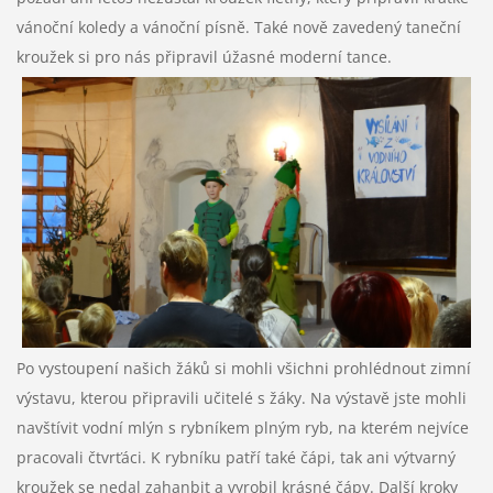
vánoční koledy a vánoční písně. Také nově zavedený taneční
kroužek si pro nás připravil úžasné moderní tance.
Po vystoupení našich žáků si mohli všichni prohlédnout zimní
výstavu, kterou připravili učitelé s žáky. Na výstavě jste mohli
navštívit vodní mlýn s rybníkem plným ryb, na kterém nejvíce
pracovali čtvrťáci. K rybníku patří také čápi, tak ani výtvarný
kroužek se nedal zahanbit a vyrobil krásné čápy. Další kroky