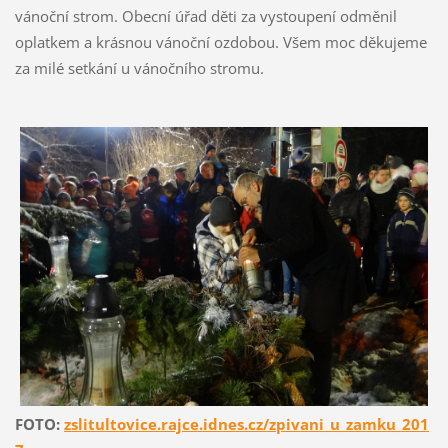
vánoční strom. Obecní úřad děti za vystoupení odměnil
oplatkem a krásnou vánoční ozdobou. Všem moc děkujeme
za milé setkání u vánočního stromu.
FOTO:
zslitultovice.rajce.idnes.cz/zpivani_u_zamku_201