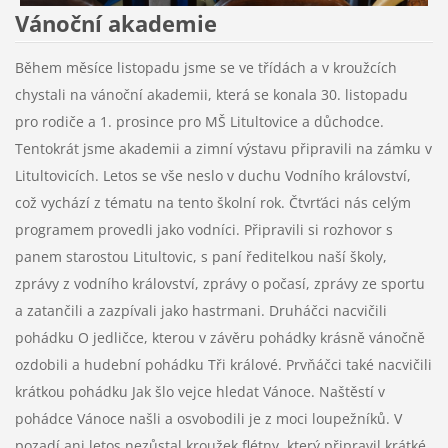
Vánoční akademie
Během měsíce listopadu jsme se ve třídách a v kroužcích
chystali na vánoční akademii, která se konala 30. listopadu
pro rodiče a 1. prosince pro MŠ Litultovice a důchodce.
Tentokrát jsme akademii a zimní výstavu připravili na zámku v
Litultovicích. Letos se vše neslo v duchu Vodního království,
což vychází z tématu na tento školní rok. Čtvrťáci nás celým
programem provedli jako vodníci. Připravili si rozhovor s
panem starostou Litultovic, s paní ředitelkou naší školy,
zprávy z vodního království, zprávy o počasí, zprávy ze sportu
a zatančili a zazpívali jako hastrmani. Druháčci nacvičili
pohádku O jedličce, kterou v závěru pohádky krásně vánočně
ozdobili a hudební pohádku Tři králové. Prvňáčci také nacvičili
krátkou pohádku Jak šlo vejce hledat Vánoce. Naštěstí v
pohádce Vánoce našli a osvobodili je z moci loupežníků. V
pozadí ani letos nezůstal kroužek flétny, který připravil krátké