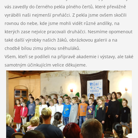
vás zavedly do černého pekla plného čertů, které převážně
vyráběli naši nejmenší prvňáčci. Z pekla jsme ovšem skočili
rovnou do nebe, kde jsme mohli vidět různé andílky, na
kterých zase nejvíce pracovali druháčci. Nesmíme opomenout
také další výrobky našich žáků, obrázkovou galerii a na
chodbě bílou zimu plnou sněhuláků.
Všem, kteří se podíleli na přípravě akademie i výstavy, ale také
samotným účinkujícím velice děkujeme.