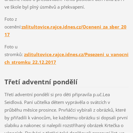
ve škole byl plný úsměvů a překvapení.
Foto z
ocenění:
zslitultovice.rajce.idnes.cz/Oceneni_za_sber_20
17
Foto u
stromků:
zslitultovice.rajce.idnes.cz/Posezeni_u_vanocni
ch_stromku_22.12.2017
Třetí adventní pondělí
Třetí adventní pondělí si pro děti připravila p.uč.Lea
Seidlová. Paní učitelka dětem vyprávěla o svátcích v
průběhu měsíce prosince. Prvňáčci vybírali z obrázků, které
by přiřadili k vánocům, ke každému obrázku si dopsali první
slabiku a nakonec si nalepili rozstříhaný obrázek Krtečka o