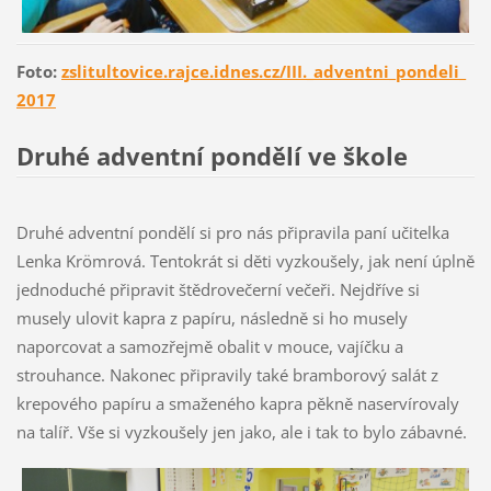
Foto:
zslitultovice.rajce.idnes.cz/III._adventni_pondeli_
2017
Druhé adventní pondělí ve škole
Druhé adventní pondělí si pro nás připravila paní učitelka
Lenka Krömrová. Tentokrát si děti vyzkoušely, jak není úplně
jednoduché připravit štědrovečerní večeři. Nejdříve si
musely ulovit kapra z papíru, následně si ho musely
naporcovat a samozřejmě obalit v mouce, vajíčku a
strouhance. Nakonec připravily také bramborový salát z
krepového papíru a smaženého kapra pěkně naservírovaly
na talíř. Vše si vyzkoušely jen jako, ale i tak to bylo zábavné.