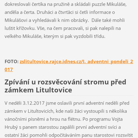
dokreslovali čertíka na pružině a skládali puzzle Mikuláše,
anděla a čerta. Druháci a čtvrťáci si četli informace o
Mikulášovi a vyhledávali k nim obrázky. Dále také mohli
luštit křížovku. Vše, na čem pracovali, si pak nalepili na
velkého Mikuláše, kterým si pak vyzdobili třídu.
FOTO:
zslitultovice.rajce.idnes.cz/I._adventni_pondeli_2
017
Zpívání u rozsvěcování stromu před
zámkem Litultovice
V neděli 3.12.2017 jsme oslavili první adventní neděli před
zámkem v Litultovicích, kde naši žáci vystoupili s několika
vánočními písněmi a hrou na flétnu. Po programu Vojta
Hrubý s panem starostou zapálili první adventní svíci a
ostatní žáci pomohli odpočítáváním panu starostovi rozsvítit