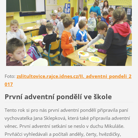
Foto:
zslitultovice.rajce.idnes.cz/II._adventni_pondeli_2
017
První adventní pondělí ve škole
Tento rok si pro nás první adventní pondělí připravila paní
vychovatelka Jana Sklepková, která také připravila adventní
věnec. První adventní setkání se neslo v duchu Mikuláše.
Prvňáčci vyhledávali a počítali anděly, čerty, hvězdičky,