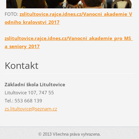
FOTO:
zslitultovice.rajce.idnes.cz/Vanocni_akademie_V
odniho_kralovstvi_2017
zslitultovice.rajce.idnes.cz/Vanocni_akademie_pro_MS_
a_seniory_2017
Kontakt
Základní škola Litultovice
Litultovice 107, 747 55
Tel.: 553 668 139
zs.litul
tovice@s
eznam.cz
© 2013 Všechna práva vyhrazena.