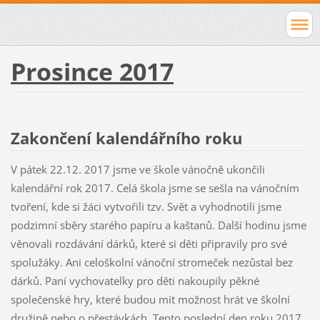
Prosince 2017
Zakončení kalendářního roku
V pátek 22.12. 2017 jsme ve škole vánočně ukončili
kalendářní rok 2017. Celá škola jsme se sešla na vánočním
tvoření, kde si žáci vytvořili tzv. Svět a vyhodnotili jsme
podzimní sběry starého papíru a kaštanů. Další hodinu jsme
věnovali rozdávání dárků, které si děti připravily pro své
spolužáky. Ani celoškolní vánoční stromeček nezůstal bez
dárků. Paní vychovatelky pro děti nakoupily pěkné
společenské hry, které budou mít možnost hrát ve školní
družině nebo o přestávkách. Tento poslední den roku 2017