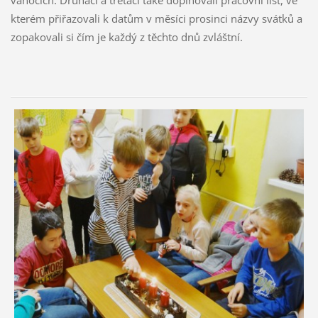
vánocích. Druháci a třeťáci také doplňovali pracovní list, ve
kterém přiřazovali k datům v měsíci prosinci názvy svátků a
zopakovali si čím je každý z těchto dnů zvláštní.