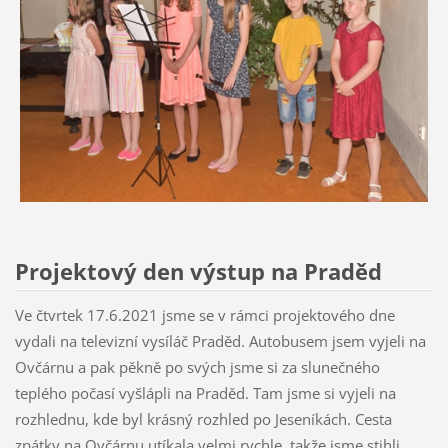
Projektový den výstup na Praděd
Ve čtvrtek 17.6.2021 jsme se v rámci projektového dne
vydali na televizní vysíláč Praděd. Autobusem jsem vyjeli na
Ovčárnu a pak pěkně po svých jsme si za slunečného
teplého počasí vyšlápli na Praděd. Tam jsme si vyjeli na
rozhlednu, kde byl krásný rozhled po Jeseníkách. Cesta
zpátky na Ovčárnu utíkala velmi rychle, takže jsme stihli