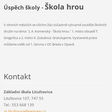
Škola hrou
Úspěch školy -
V zimních měsících se všichni žáci zúčastnili výtvarné soutěže školních
družin na téma: "J. A. Komenský - Škola hrou." 1. místo obsadil T.
Gregořica a 2. místo K. Zubalová. Gratulujeme. Vystavené práce
můžeme vidět od 1. června v OC Breda v Opavě.
Kontakt
Základní škola Litultovice
Litultovice 107, 747 55
Tel.: 553 668 139
zs.litul
tovice@s
eznam.cz