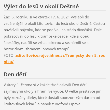
Výlet do lesů v okolí Deštné
Žáci 5. ročníku si ve čtvrtek 17. 6. 2021 vyšlápli do
vzdálenějšího okolí Litultovic - do lesů okolo Deštné. Cestou
navštívili hájenku, kde se podívali na stádo divočáků. Dále
pokračovali do lesů k trampské osadě, kde si opekli
špekáčky, naučili se vrhat sekerou a seznámili se s
historickými zbraněmi pravých trampů.
FOTO:
zslitultovice.rajce.idnes.cz/Trampsky_den_5._roc
niku/
Den dětí
V úterý 1. června si v každé třídě oslavili Den dětí
zajímavými úkoly a hrami ve výuce. O velké přestávce jim
byly rozdány dárky, které dostali sponzorským darem od
litultovských lékařů a nanuk z Bidfood Opava.