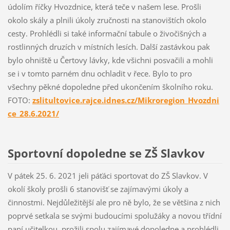
údolím říčky Hvozdnice, která teče v našem lese. Prošli
okolo skály a plnili úkoly zručnosti na stanovištích okolo
cesty. Prohlédli si také informační tabule o živočišných a
rostlinných druzích v místních lesích. Další zastávkou pak
bylo ohniště u Čertovy lávky, kde všichni posvačili a mohli
se i v tomto parném dnu ochladit v řece. Bylo to pro
všechny pěkné dopoledne před ukončením školního roku.
FOTO:
zslitultovice.rajce.idnes.cz/Mikroregion_Hvozdni
ce_28.6.2021/
Sportovní dopoledne se ZŠ Slavkov
V pátek 25. 6. 2021 jeli páťáci sportovat do ZŠ Slavkov. V
okolí školy prošli 6 stanovišť se zajímavými úkoly a
činnostmi. Nejdůležitější ale pro ně bylo, že se většina z nich
poprvé setkala se svými budoucími spolužáky a novou třídní
paní učitelkou, prožili spolu zajímavé dopoledne a prohlédli