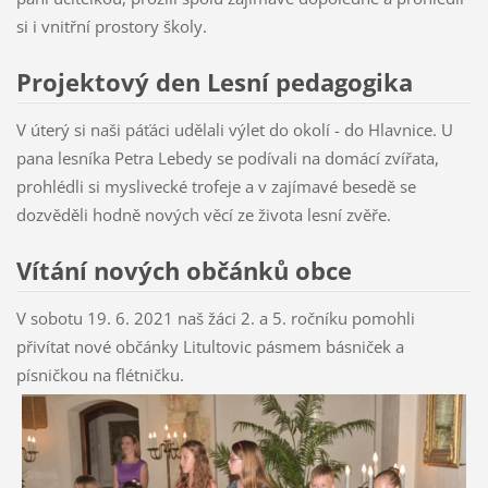
si i vnitřní prostory školy.
Projektový den Lesní pedagogika
V úterý si naši páťáci udělali výlet do okolí - do Hlavnice. U
pana lesníka Petra Lebedy se podívali na domácí zvířata,
prohlédli si myslivecké trofeje a v zajímavé besedě se
dozvěděli hodně nových věcí ze života lesní zvěře.
Vítání nových občánků obce
V sobotu 19. 6. 2021 naš žáci 2. a 5. ročníku pomohli
přivítat nové občánky Litultovic pásmem básniček a
písničkou na flétničku.