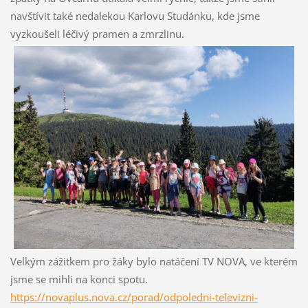
navštívit také nedalekou Karlovu Studánku, kde jsme
vyzkoušeli léčivý pramen a zmrzlinu.
Velkým zážitkem pro žáky bylo natáčení TV NOVA, ve kterém
jsme se mihli na konci spotu.
https://novaplus.nova.cz/porad/odpoledni-televizni-