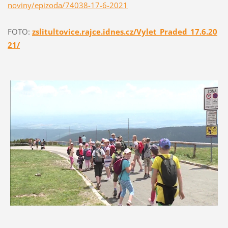
noviny/epizoda/74038-17-6-2021
FOTO:
zslitultovice.rajce.idnes.cz/Vylet_Praded_17.6.20
21/