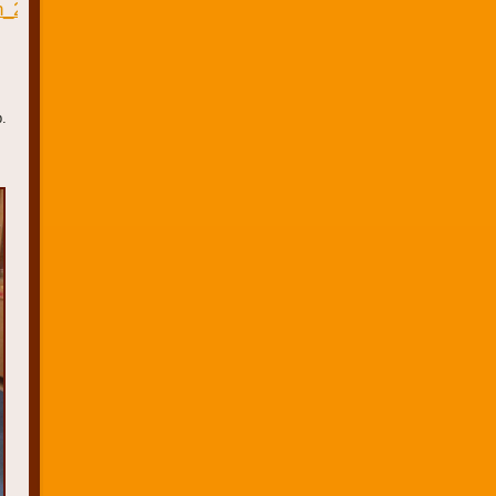
en_2021/
.