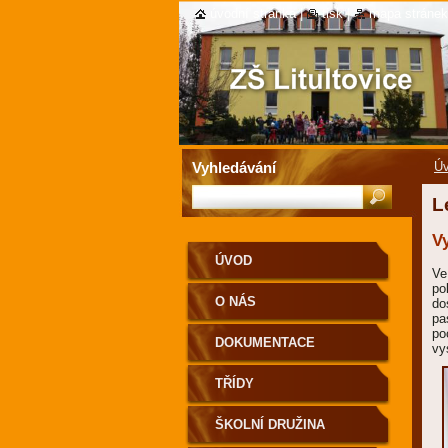
úvodní stránka
|
tisk
|
mapa stránek
Vyhledávání
Ú
L
V
ÚVOD
Ve
po
O NÁS
do
pa
po
DOKUMENTACE
vy
TŘÍDY
ŠKOLNÍ DRUŽINA