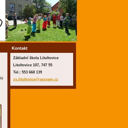
Kontakt
Základní škola Litultovice
Litultovice 107, 747 55
Tel.: 553 668 139
lé
zs.litul
tovice@s
eznam.cz