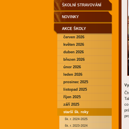
ŠKOLNÍ STRAVOVÁNÍ
NOVINKY
AKCE ŠKOLY
červen 2026
květen 2026
duben 2026
březen 2026
únor 2026
leden 2026
prosinec 2025
Vy
listopad 2025
Čt
říjen 2025
Ta
září 2025
co
pr
starší šk. roky
pr
šk. r. 2024-2025
šk. r. 2023-2024