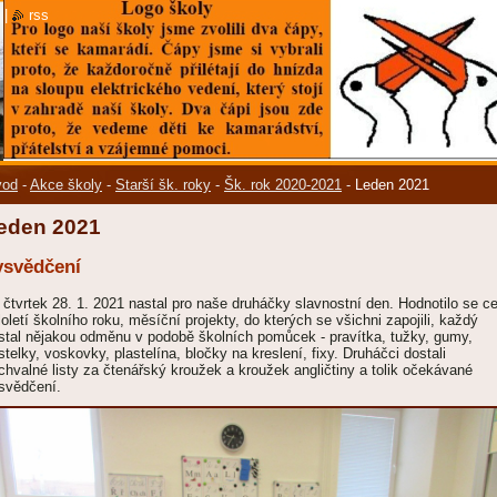
|
rss
vod
-
Akce školy
-
Starší šk. roky
-
Šk. rok 2020-2021
-
Leden 2021
eden 2021
ysvědčení
 čtvrtek 28. 1. 2021 nastal pro naše druháčky slavnostní den. Hodnotilo se ce
loletí školního roku, měsíční projekty, do kterých se všichni zapojili, každý
stal nějakou odměnu v podobě školních pomůcek - pravítka, tužky, gumy,
stelky, voskovky, plastelína, bločky na kreslení, fixy. Druháčci dostali
chvalné listy za čtenářský kroužek a kroužek angličtiny a tolik očekávané
svědčení.