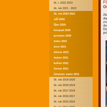
F
šk. r. 2022-2023
O
šk. rok 2021 - 2022
šk. rok 2020-2021
Ab
do
září 2020
zn
říjen 2020
do
Do
listopad 2020
pr
prosinec 2020
leden 2021
únor 2021
březen 2021
duben 2021
květen 2021
červen 2021
červenec srpen 2021
šk. rok 2019-2020
šk. rok 2018-2019
šk. rok 2017-2018
šk. rok 2016-2017
šk. rok 2015-2016