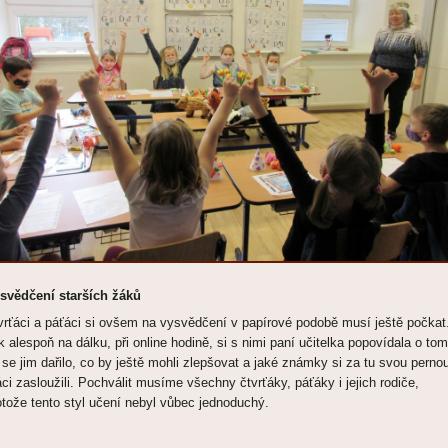
svědčení starších žáků
vrťáci a páťáci si ovšem na vysvědčení v papírové podobě musí ještě počkat
k alespoň na dálku, při online hodině, si s nimi paní učitelka popovídala o tom
 se jim dařilo, co by ještě mohli zlepšovat a jaké známky si za tu svou perno
áci zasloužili. Pochválit musíme všechny čtvrťáky, páťáky i jejich rodiče,
otože tento styl učení nebyl vůbec jednoduchý.