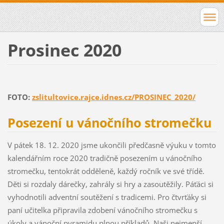
Prosinec 2020
FOTO:
zslitultovice.rajce.idnes.cz/PROSINEC_2020/
Posezení u vánočního stromečku
V pátek 18. 12. 2020 jsme ukončili předčasně výuku v tomto
kalendářním roce 2020 tradičně posezením u vánočního
stromečku, tentokrát odděleně, každý ročník ve své třídě.
Děti si rozdaly dárečky, zahrály si hry a zasoutěžily. Páťáci si
vyhodnotili adventní soutěžení s tradicemi. Pro čtvrťáky si
paní učitelka připravila zdobení vánočního stromečku s
úkoly a vánoční pyramidu plnou příkladů. Naši nejmenší