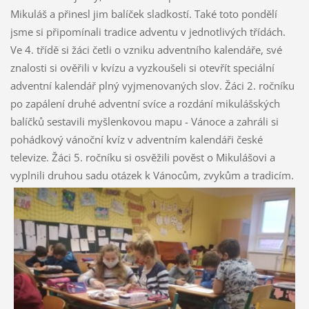
Mikuláš a přinesl jim balíček sladkostí. Také toto pondělí
jsme si připomínali tradice adventu v jednotlivých třídách.
Ve 4. třídě si žáci četli o vzniku adventního kalendáře, své
znalosti si ověřili v kvízu a vyzkoušeli si otevřít speciální
adventní kalendář plný vyjmenovaných slov. Žáci 2. ročníku
po zapálení druhé adventní svíce a rozdání mikulášských
balíčků sestavili myšlenkovou mapu - Vánoce a zahráli si
pohádkový vánoční kvíz v adventním kalendáři české
televize. Žáci 5. ročníku si osvěžili pověst o Mikulášovi a
vyplnili druhou sadu otázek k Vánocům, zvykům a tradicím.