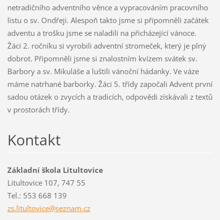
netradičního adventního věnce a vypracováním pracovního
listu o sv. Ondřeji. Alespoň takto jsme si připomněli začátek
adventu a trošku jsme se naladili na přicházející vánoce.
Žáci 2. ročníku si vyrobili adventní stromeček, který je plný
dobrot. Připomněli jsme si znalostním kvízem svátek sv.
Barbory a sv. Mikuláše a luštili vánoční hádanky. Ve váze
máme natrhané barborky. Žáci 5. třídy započali Advent první
sadou otázek o zvycích a tradicích, odpovědi získávali z textů
v prostorách třídy.
Kontakt
Základní škola Litultovice
Litultovice 107, 747 55
Tel.: 553 668 139
zs.litul
tovice@s
eznam.cz