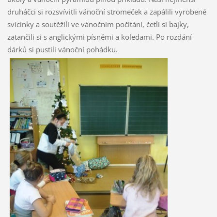
druháčci si rozsvívitli vánoční stromeček a zapálili vyrobené
svícínky a soutěžili ve vánočním počítání, četli si bajky,
zatančili si s anglickými písněmi a koledami. Po rozdání
dárků si pustili vánoční pohádku.