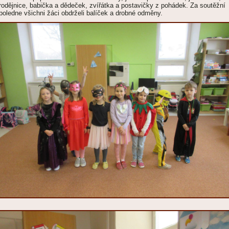
rodějnice, babička a dědeček, zvířátka a postavičky z pohádek. Za soutěžní
poledne všichni žáci obdrželi balíček a drobné odměny.