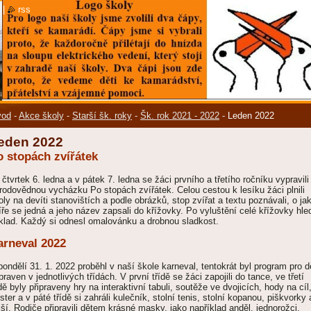
|
rss
vod
-
Akce školy
-
Starší šk. roky
-
Šk. rok 2021 - 2022
-
Leden 2022
eden 2022
o stopách zvířátek
 čtvrtek 6. ledna a v pátek 7. ledna se žáci prvního a třetího ročníku vypravili
írodovědnou vycházku Po stopách zvířátek. Celou cestou k lesíku žáci plnili
oly na devíti stanovištích a podle obrázků, stop zvířat a textu poznávali, o ja
íře se jedná a jeho název zapsali do křížovky. Po vyluštění celé křížovky hled
klad. Každý si odnesl omalovánku a drobnou sladkost.
arneval 2022
pondělí 31. 1. 2022 proběhl v naší škole karneval, tentokrát byl program pro d
ipraven v jednotlivých třídách. V první třídě se žáci zapojili do tance, ve třetí
ídě byly připraveny hry na interaktivní tabuli, soutěže ve dvojicích, hody na cíl
ister a v páté třídě si zahráli kulečník, stolní tenis, stolní kopanou, piškvorky 
lší. Rodiče připravili dětem krásné masky, jako například anděl, jednorožci,