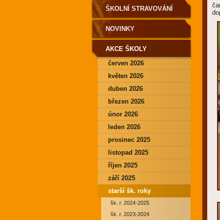
ča
ŠKOLNÍ STRAVOVÁNÍ
do
NOVINKY
AKCE ŠKOLY
červen 2026
květen 2026
duben 2026
březen 2026
únor 2026
leden 2026
prosinec 2025
listopad 2025
říjen 2025
září 2025
starší šk. roky
šk. r. 2024-2025
šk. r. 2023-2024