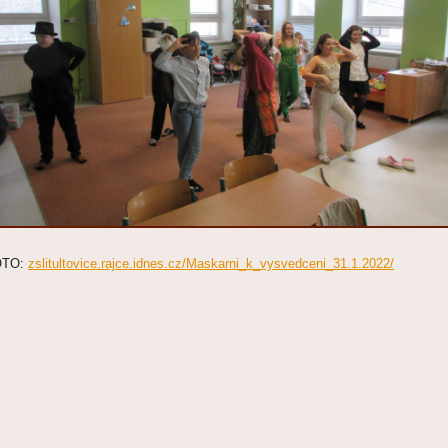
OTO:
zslitultovice.rajce.idnes.cz/Maskarni_k_vysvedceni_31.1.2022/