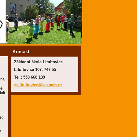
Kontakt
Základní škola Litultovice
Litultovice 107, 747 55
Tel.: 553 668 139
 na
zs.litul
tovice@s
eznam.cz
ké
ali
ěti
,
a