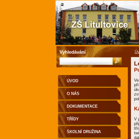
úvodní stránka
|
tisk
|
mapa stránek
Vyhledávání
Ú
L
P
Ve
ÚVOD
př
úk
O NÁS
zv
po
DOKUMENTACE
K
TŘÍDY
V 
př
tř
ŠKOLNÍ DRUŽINA
tw
da