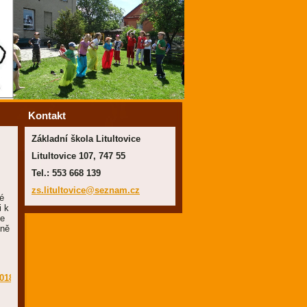
Kontakt
Základní škola Litultovice
Litultovice 107, 747 55
Tel.: 553 668 139
zs.litul
tovice@s
eznam.cz
ké
i k
de
kně
2018