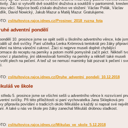
tivity. Žáci si vytvořili dvě soutěžní družstva a soutěžili v pantomimě, kreslen
pisu věcí. Nejvíce bodů získalo družstvo ve složení: Václav Polák, Václav
dlík, David Nowický, Jakub Mazur a Matěj Mazur. Gratulujeme.
OTO:
zslitultovice.rajce.idnes.cz/Prosinec_2018_ruzna_fota
ruhé adventní pondělí
pondělí 10. prosince jsme se opět sešli u školního adventního věnce, kde js
pálili už dvě svíčky. Paní učitelka Lenka Krömrová tentokrát pro žáky připravi
oření na téma vánoční cukroví. Žáci si nejprve museli doplnit chybějící
formace do receptu na perníky a potom mohli pomyslně začít péct. Někteří tvoř
kroví z plastelíny, jiní obkreslovali formičky na perníky a někteří také museli
tvořit plech na pečení. A teď už se nemusí maminky bát pozvat k pečení i sv
ti.
OTO:
zslitultovice.rajce.idnes.cz/Druhe_adventni_pondeli_10.12.2018
ikuláš ve škole
 středu 5. prosince jsme se všichni sešli u adventního věnce k rozsvícení pr
ventní svíčky. Při této příležitosti si paní vychovatelka Jana Sklepková pro
ky připravila povídání o tradicích okolo Mikuláše a každý si napsal své největ
ání. A také u nás ve škole pro žáky zanechal Mikuláš drobnou sladkost.
OTO:
zslitultovice.rajce.idnes.cz/Mikulas_ve_skole_5.12.2018