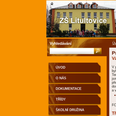
úvodní stránka
|
tisk
|
mapa stránek
Vyhledávání
Ú
P
V
V 
ÚVOD
by
Te
O NÁS
js
př
do
DOKUMENTACE
a 
TŘÍDY
F
ŠKOLNÍ DRUŽINA
Tř