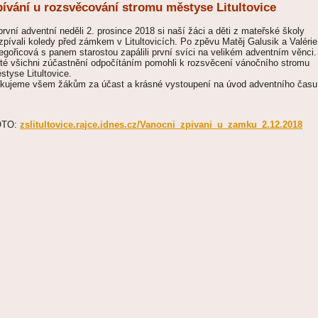
pívání u rozsvěcování stromu městyse Litultovice
první adventní neděli 2. prosince 2018 si naší žáci a děti z mateřské školy
zpívali koledy před zámkem v Litultovicích. Po zpěvu Matěj Galusik a Valérie
egořicová s panem starostou zapálili první svíci na velikém
adventním
věnci.
té všichni zúčastnění odpočítáním pomohli k rozsvěcení vánočního stromu
styse Litultovice.
kujeme všem žákům za účast a krásné vystoupení na úvod adventního času
OTO:
zslitultovice.rajce.idnes.cz/Vanocni_zpivani_u_zamku_2.12.2018