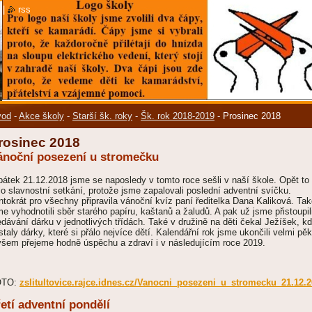
|
rss
vod
-
Akce školy
-
Starší šk. roky
-
Šk. rok 2018-2019
-
Prosinec 2018
rosinec 2018
ánoční posezení u stromečku
pátek 21.12.2018 jsme se naposledy v tomto roce sešli v naší škole. Opět to
lo slavnostní setkání, protože jsme zapalovali poslední adventní svíčku.
ntokrát pro všechny připravila vánoční kvíz paní ředitelka Dana Kaliková. Ta
me vyhodnotili sběr starého papíru, kaštanů a žaludů. A pak už jsme přistoupil
edávání dárku v jednotlivých třídách. Také v družině na děti čekal Ježíšek, k
staly dárky, které si přálo nejvíce dětí. Kalendářní rok jsme ukončili velmi pě
všem přejeme hodně úspěchu a zdraví i v následujícím roce 2019.
OTO:
zslitultovice.rajce.idnes.cz/Vanocni_posezeni_u_stromecku_21.12.
etí adventní pondělí