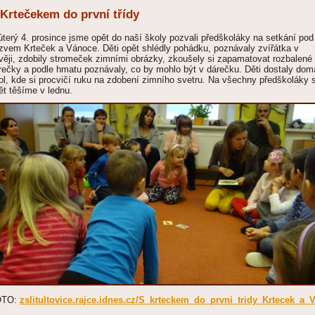
 Krtečekem do první třídy
úterý 4. prosince jsme opět do naší školy pozvali předškoláky na setkání pod
zvem Krteček a Vánoce. Děti opět shlédly pohádku, poznávaly zvířátka v
věji, zdobily stromeček zimními obrázky, zkoušely si zapamatovat rozbalené
rečky a podle hmatu poznávaly, co by mohlo být v dárečku. Děti dostaly dom
ol, kde si procvičí ruku na zdobení zimního svetru. Na všechny předškoláky 
ět těšíme v lednu.
OTO:
zslitultovice.rajce.idnes.cz/S_krteckem_do_prvni_tridy_Krtecek_a_