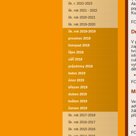
šk. r. 2022-2023
Ak
po
šk. rok 2021 - 2022
Ku
šk. rok 2020-2021
F
šk. rok 2019-2020
D
šk. rok 2018-2019
prosinec 2018
V 
listopad 2018
za
tv
říjen 2018
in
září 2018
cu
vy
prázdniny 2018
dě
leden 2019
únor 2019
F
březen 2019
M
duben 2019
květen 2019
Ve
ad
červen 2019
žá
př
šk. rok 2017-2018
šk. rok 2016-2017
šk. rok 2015-2016
F