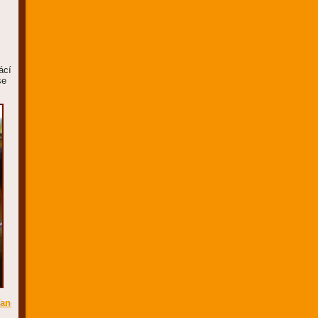
ácí
se
Vanoce_4.12.2018