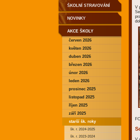
ŠKOLNÍ STRAVOVÁNÍ
V 
Se
pr
NOVINKY
do
AKCE ŠKOLY
červen 2026
květen 2026
duben 2026
březen 2026
únor 2026
leden 2026
prosinec 2025
listopad 2025
říjen 2025
září 2025
F
starší šk. roky
So
šk. r. 2024-2025
šk. r. 2023-2024
V 