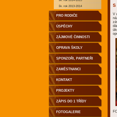
šk. rok 2014-2015
S
šk. rok 2013-2014
V 
PRO RODIČE
ná
zá
dá
ÚSPĚCHY
úk
op
ZÁJMOVÉ ČINNOSTI
OPRAVA ŠKOLY
SPONZOŘI, PARTNEŘI
ZAMĚSTNANCI
KONTAKT
PROJEKTY
ZÁPIS DO 1 TŘÍDY
F
FOTOGALERIE