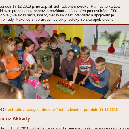
pondělí 17.12.2018 jsme zapálili třetí adventní svíčku. Paní učitelka Lea
idlová pro všechny připravila povídání o vánočních pranostikách. Děti
acovaly ve skupinách, kde vyhledávaly části pranostik a spojovaly je
hromady. Nakonec si ve třídách vyrobily lodičky ze skořápek ořechů.
OTO:
zslitultovice.rajce.idnes.cz/Treti_adventni_pondeli_17.12.2018
utěž Aktivity
úterý 11. 12. 2018 proběhla ve školní družině mezi žáky pátého ročníku sout