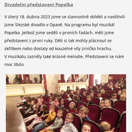
Divadelní představení Popelka
V úterý 18. dubna 2023 jsme se slavnostně oblékli a navštívili
jsme Slezské divadlo v Opavě. Na programu byl muzikál
Popelka. Jelikož jsme seděli v prvních řadách, měli jsme
představení z první ruky. Děti si tak mohly plácnout se
skřítkem nebo dostaly od kouzelné víly zrníčko hrachu.
V muzikálu zazněly také krásné melodie. Představení se nám
moc líbilo.