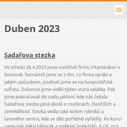
Duben 2023
Sadařova stezka
Ve středu 26.4.2023 jsme navštívili firmu Vitaminátor v
Sosnové. Seznámili jsme se s tím, co firma vyrábí a
jakým způsobem, podívali jsme se na hospodářská
zvířata. Dokonce jsme viděli týden stará selátka. Pak
jsme pokračovali do sadu jabloní, kde nás čekala
Sadařova stezka plná úkolů o rostlinách, živočiších a
zemědělství. Stezka vedla také kolem rybníků a
lanového centra, kde se děti pořádně vyřádily. Ke konci
cesty nás čekal táborák a opékání špekáčků. V cíli, pro