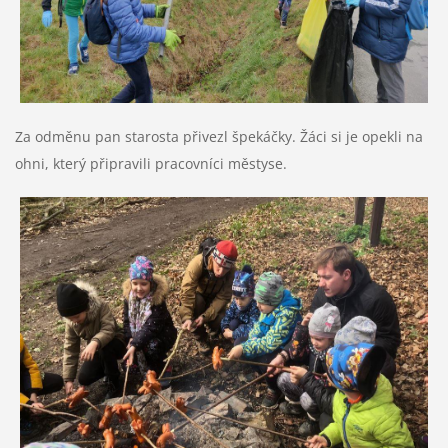
Za odměnu pan starosta přivezl špekáčky. Žáci si je opekli na
ohni, který připravili pracovníci městyse.