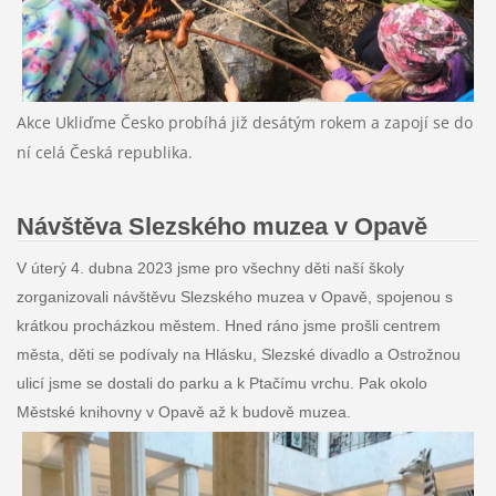
Akce Ukliďme Česko probíhá již desátým rokem a zapojí se do
ní celá Česká republika.
Návštěva Slezského muzea v Opavě
V úterý 4. dubna 2023 jsme pro všechny děti naší školy
zorganizovali návštěvu Slezského muzea v Opavě, spojenou s
krátkou procházkou městem. Hned ráno jsme prošli centrem
města, děti se podívaly na Hlásku, Slezské divadlo a Ostrožnou
ulicí jsme se dostali do parku a k Ptačímu vrchu. Pak okolo
Městské knihovny v Opavě až k budově muzea.