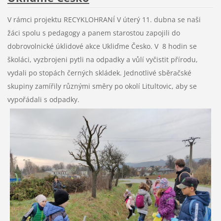
V rámci projektu RECYKLOHRANÍ V úterý 11. dubna se naši
žáci spolu s pedagogy a panem starostou zapojili do
dobrovolnické úklidové akce Ukliďme Česko. V 8 hodin se
školáci, vyzbrojeni pytli na odpadky a vůlí vyčistit přírodu,
vydali po stopách černých skládek. Jednotlivé sběračské
skupiny zamířily různými směry po okolí Litultovic, aby se
vypořádali s odpadky.