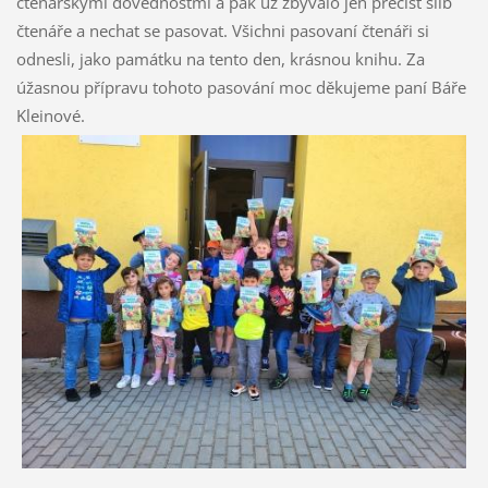
čtenářskými dovednostmi a pak už zbývalo jen přečíst slib
čtenáře a nechat se pasovat. Všichni pasovaní čtenáři si
odnesli, jako památku na tento den, krásnou knihu. Za
úžasnou přípravu tohoto pasování moc děkujeme paní Báře
Kleinové.