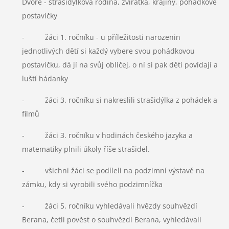
Dvoře - strašidýlkova rodina, zvířátka, krajiny, pohádkové
postavičky
- žáci 1. ročníku - u příležitosti narozenin
jednotlivých dětí si každý vybere svou pohádkovou
postavičku, dá jí na svůj obličej, o ní si pak děti povídají a
luští hádanky
- žáci 3. ročníku si nakreslili strašidýlka z pohádek a
filmů
- žáci 3. ročníku v hodinách českého jazyka a
matematiky plnili úkoly říše strašidel.
- všichni žáci se podíleli na podzimní výstavě na
zámku, kdy si vyrobili svého podzimníčka
- žáci 5. ročníku vyhledávali hvězdy souhvězdí
Berana, četli pověst o souhvězdí Berana, vyhledávali