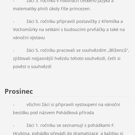
- žáci 3. ročníku v hodinách českého jazyka a
matematiky plnili úkoly říše princezen.
- žáci 5. ročníku připravili postavičky z Křemílka a
Vochomůrky na setkání s budoucími prvňáčky a také na
vánoční výstavu
- žáci 5. ročníku pracovali se souhvězdím „Blíženců“,
zjišťovali nejjasnější hvězdu tohoto souhvězdí, četli si
pověst o souhvězdí
Prosinec
-
všichni žáci si připravili vystoupení na vánoční
besídku pod názvem Pohádková příroda
- žáci 1. ročníku se seznamují s pohádkami F.
Hrubína, pohádky převádí do dramatizace a každou si