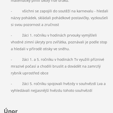
matematiky plnili úkoly říše draků.
- všichni se zapojili do soutěží na karnevalu - hledali
názvy pohádek, skládali pohádkové postavičky, vyzkoušeli
si svou pozornost a zručnost
- žáci 1. ročníku v hodinách prvouky vymýšleli
vhodné zimní úkryty pro zvířátka, poznávali je podle stop
a hledali v přírodě otisky ve sněhu.
- žáci 1. a 5. ročníku v hodinách Tv využili příznivé
mrazivé počasí a chodili bruslit a dovádět na zamrzlý
rybník uprostřed obce
- žáci 5. ročníku spojovali hvězdy v souhvězdí Lva a
vyhledávali nejjasnější hvězdu tohoto souhvězdí
Únor