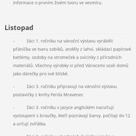
informace o prvním živém tvoru ve vesmíru.
Listopad
-
žáci 1. ročníku na vánoční výstavu vyráběli
přáníčka ve tvaru sobíků, anděly z lahví, skládací papírové
betlémy, ozdoby na stromeček a svícínky z přírodních
materiálů. Všechny výrobky si před Vánocemi vzali domů
jako dárečky pro své blízké.
- žáci 3. ročníku připravují na vánoční výstavu
postavičky z knihy Ferda Mravenec
- žáci 3. ročníku v jazyce anglickém nacvičují
vystoupení s broučky, kteří poznávají barvy, počítají do 12
a určují zvířátka