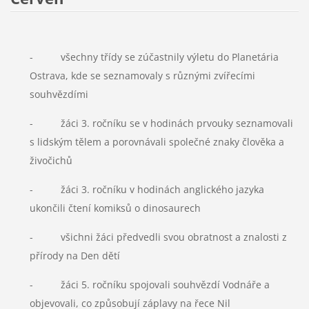
- všechny třídy se zúčastnily výletu do Planetária
Ostrava, kde se seznamovaly s různými zvířecími
souhvězdími
- žáci 3. ročníku se v hodinách prvouky seznamovali
s lidským tělem a porovnávali společné znaky člověka a
živočichů
- žáci 3. ročníku v hodinách anglického jazyka
ukončili čtení komiksů o dinosaurech
- všichni žáci předvedli svou obratnost a znalosti z
přírody na Den dětí
- žáci 5. ročníku spojovali souhvězdí Vodnáře a
objevovali, co způsobují záplavy na řece Nil