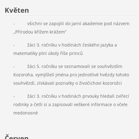
Květen
- všichni se zapojili do jarní akademie pod názvem
„Přírodou křížem krážem“
- žáci 3. ročníku v hodinách českého jazyka a
matematiky plní úkoly říše princů
- žáci 5. ročníku se seznamovali se souhvězdím
Kozoroha, vymýšleli jména pro jednotlivé hvězdy tohoto
souhvězdí, získávali poznatky o živočichovi kozorožci
- žáci 3. ročníku v hodinách prvouky hledali zvířecí
rodinky a četli si a zapisovali veškeré informace o včele
medonosné
Červen