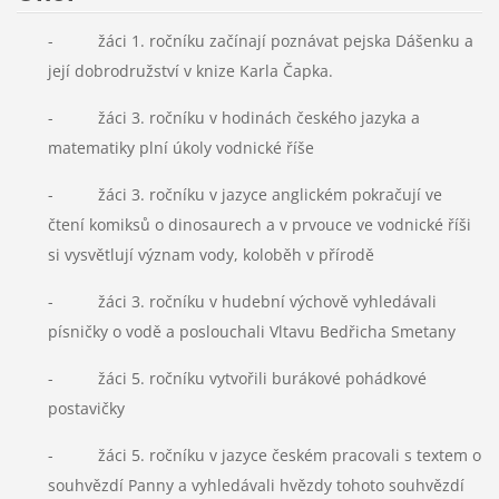
- žáci 1. ročníku začínají poznávat pejska Dášenku a
její dobrodružství v knize Karla Čapka.
- žáci 3. ročníku v hodinách českého jazyka a
matematiky plní úkoly vodnické říše
- žáci 3. ročníku v jazyce anglickém pokračují ve
čtení komiksů o dinosaurech a v prvouce ve vodnické říši
si vysvětlují význam vody, koloběh v přírodě
- žáci 3. ročníku v hudební výchově vyhledávali
písničky o vodě a poslouchali Vltavu Bedřicha Smetany
- žáci 5. ročníku vytvořili burákové pohádkové
postavičky
- žáci 5. ročníku v jazyce českém pracovali s textem o
souhvězdí Panny a vyhledávali hvězdy tohoto souhvězdí