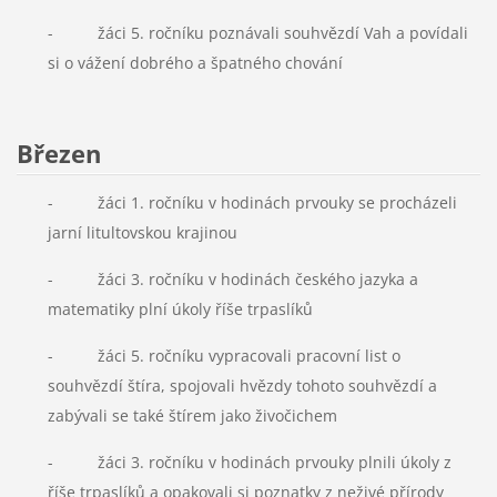
- žáci 5. ročníku poznávali souhvězdí Vah a povídali
si o vážení dobrého a špatného chování
Březen
- žáci 1. ročníku v hodinách prvouky se procházeli
jarní litultovskou krajinou
- žáci 3. ročníku v hodinách českého jazyka a
matematiky plní úkoly říše trpaslíků
- žáci 5. ročníku vypracovali pracovní list o
souhvězdí štíra, spojovali hvězdy tohoto souhvězdí a
zabývali se také štírem jako živočichem
- žáci 3. ročníku v hodinách prvouky plnili úkoly z
říše trpaslíků a opakovali si poznatky z neživé přírody