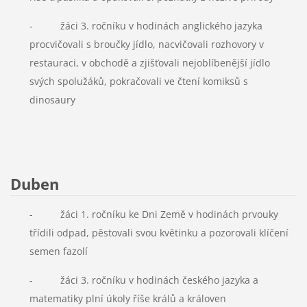
- žáci 3. ročníku v hodinách anglického jazyka
procvičovali s broučky jídlo, nacvičovali rozhovory v
restauraci, v obchodě a zjišťovali nejoblíbenější jídlo
svých spolužáků, pokračovali ve čtení komiksů s
dinosaury
Duben
- žáci 1. ročníku ke Dni Země v hodinách prvouky
třídili odpad, pěstovali svou květinku a pozorovali klíčení
semen fazolí
- žáci 3. ročníku v hodinách českého jazyka a
matematiky plní úkoly říše králů a královen