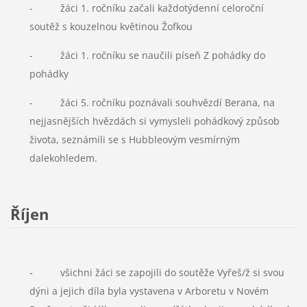
- žáci 1. ročníku začali každotýdenní celoroční
soutěž s kouzelnou květinou Žofkou
- žáci 1. ročníku se naučili píseň Z pohádky do
pohádky
- žáci 5. ročníku poznávali souhvězdí Berana, na
nejjasnějších hvězdách si vymysleli pohádkový způsob
života, seznámili se s Hubbleovým vesmírným
dalekohledem.
Říjen
-
všichni žáci se zapojili do soutěže Vyřeš/ž si svou
dýni a jejich díla byla vystavena v Arboretu v Novém