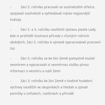
- žáci 5. ročníku pracovali se souhvězdím střelce,
spojovali souhvězdí a vyhledávali název nejjasnější
hvězdy
- žáci 5. a 3. ročníku navštívili výstavu Josefa Lady,
kde si prohlídli ilustrace přírody v různých ročních
obdobích, žáci 5. ročníku k výstavě vypracovávali pracovní
list
- žáci 5. ročníku se ke Dni Země pomyslně toulali
vesmírem a vypracovali si vesmírnou složku plnou
informací o vesmíru a naší Zemi
- žáci 3. ročníku ke Dni Země v hodině hudební
výchovy soutěžili ve skupinkách a hledali a zpívali
písničky o zvířatech, rostlinách a přírodě